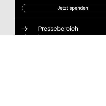
Jetzt spenden
Pressebereich
Impressum
Datenschutz und
Barrierefreiheit
Stiftung St. Matthäus
Geschäftsstelle
Auguststraße 80
10117 Berlin