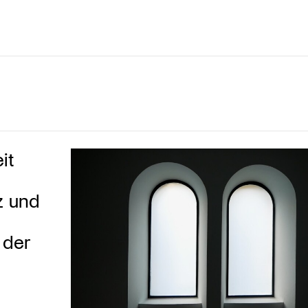
it
z und
 der