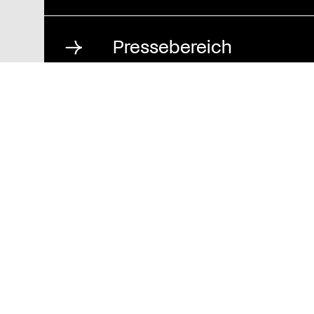
Pressebereich
Impressum
Datenschutz und
Barrierefreiheit
Stiftung St. Matthäus
Geschäftsstelle
Auguststraße 80
10117 Berlin
T
030 / 283 952 83
F
030 / 283 951 87