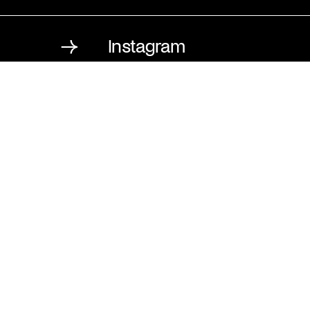
Instagram
St. Matthäus-Kirche
Kulturforum Berlin
Matthäikirchplatz
10785 Berlin
T
030 / 262 120 2
F
030 / 265 159 7