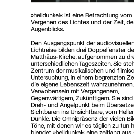
»helldunkel« ist eine Betrachtung vom
Vergehen des Lichtes und der Zeit, de
Augenblicks.
Den Ausgangspunkt der audiovisuelle
Lichtreise bilden drei Doppelfenster der
Matthäus-Kirche, aufgenommen zu dre
unterschiedlichen Tageszeiten. Sie ste
Zentrum der musikalischen und filmis
Untersuchung, in einem begrenzten Z
die eigene Lebenszeit wahrzunehmen, 
Verwobensein mit Vergangenem,
Gegenwärtigem, Zukünftigem. Sie sind
Dreh- und Angelpunkt beim Übersetz
Sichtbaren ins Unsichtbare, vom Hellen
Dunkle. Die Omnipräsenz der vielen Bi
Töne, mit denen wir es täglich zu tun 
blendet »helldunkel« eine zeitlang aus