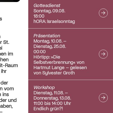
Gottesdienst
Sonntag, 09.08.
18:00
s
hORA: Israelsonntag
Präsentation
n
Montag, 10.08. –
 St.
Dienstag, 25.08.
i
00:00
hen im
Hörtipp: »Die
chen
Selbstverbrennung« von
eit-Raum
Hartmut Lange – gelesen
ihr
von Sylvester Groth
 der
Workshop
en vom
Dienstag, 11.08. –
 ins
Donnerstag, 13.08.
lder und
11:00 bis 14:00 Uhr
haben,
Endlich grün?!
 –