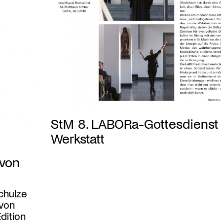
StM 8. LABORa-Gottesdienst
Werkstatt
 von
chulze
 von
dition