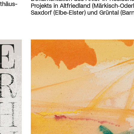
tthäus-
Projekts in Altfriedland (Märkisch‑Oderl
Saxdorf (Elbe‑Elster) und Grüntal (Bar