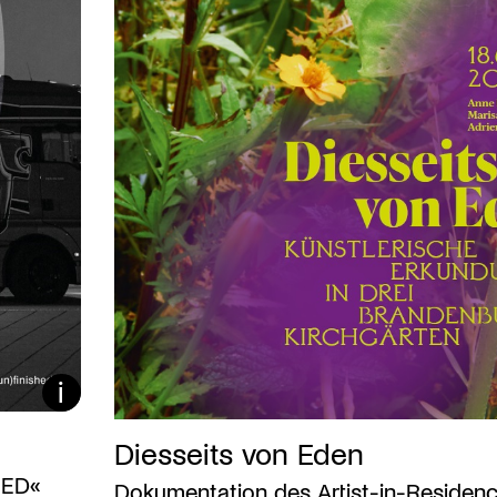
Bildunterschrift ein/ausb
Diesseits von Eden
HED«
Dokumentation des Artist-in-Residen