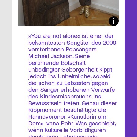
»You are not alone« ist einer der
bekanntesten Songtitel des 2009
verstorbenen Popsängers
Michael Jackson. Seine
berührende Botschaft
unbedingter Geborgenheit kippt
jedoch ins Unheimliche, sobald
die schon zu Lebzeiten gegen
den Sänger erhobenen Vorwürfe
des Kindesmissbrauchs ins
Bewusstsein treten. Genau dieser
Kippmoment beschäftigte die
Hannoveraner »Künstlerin am
Dom« Ivana Rohr: Was geschieht,
wenn kulturelle Vorbildfiguren
durch ihren Lebenswandel