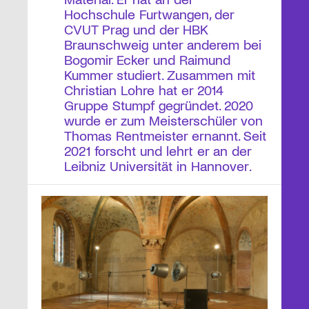
Hochschule Furtwangen, der
CVUT Prag und der HBK
Braunschweig unter anderem bei
Bogomir Ecker und Raimund
Kummer studiert. Zusammen mit
Christian Lohre hat er 2014
Gruppe Stumpf gegründet. 2020
wurde er zum Meisterschüler von
Thomas Rentmeister ernannt. Seit
2021 forscht und lehrt er an der
Leibniz Universität in Hannover.