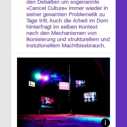
den Debatten um sogenannte
»Cancel Culture« immer wieder in
seiner gesamten Problematik zu
Tage tritt. Auch die Arbeit im Dom
hinterfragt im selben Kontext
nach den Mechanismen von
Ikonisierung und strukturellem und
instutionellem Machtbissbrauch.