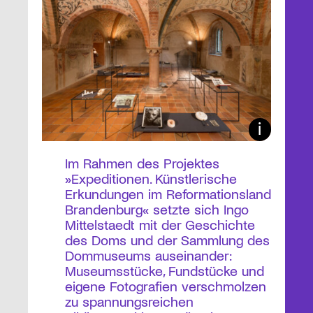
Im Rahmen des Projektes
»Expeditionen. Künstlerische
Erkundungen im Reformationsland
Brandenburg« setzte sich Ingo
Mittelstaedt mit der Geschichte
des Doms und der Sammlung des
Dommuseums auseinander:
Museumsstücke, Fundstücke und
eigene Fotografien verschmolzen
zu spannungsreichen