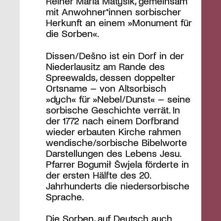
Reiner Maria Matysik, gemeinsam
mit Anwohner*innen sorbischer
Herkunft an einem »Monument für
die Sorben«.
Dissen/Dešno ist ein Dorf in der
Niederlausitz am Rande des
Spreewalds, dessen doppelter
Ortsname – von Altsorbisch
»dych« für »Nebel/Dunst« – seine
sorbische Geschichte verrät. In
der 1772 nach einem Dorfbrand
wieder erbauten Kirche rahmen
wendische/sorbische Bibelworte
Darstellungen des Lebens Jesu.
Pfarrer Bogumił Šwjela förderte in
der ersten Hälfte des 20.
Jahrhunderts die niedersorbische
Sprache.
Die Sorben, auf Deutsch auch