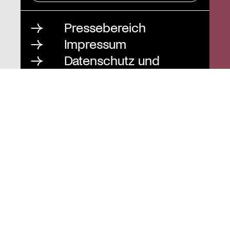
Pressebereich
Impressum
Datenschutz und
Barrierefreiheit
Instagram
Stiftung St. Matthäus
Geschäftsstelle
Auguststraße 80
10117 Berlin
T
030 / 283 952 83
F
030 / 283 951 87