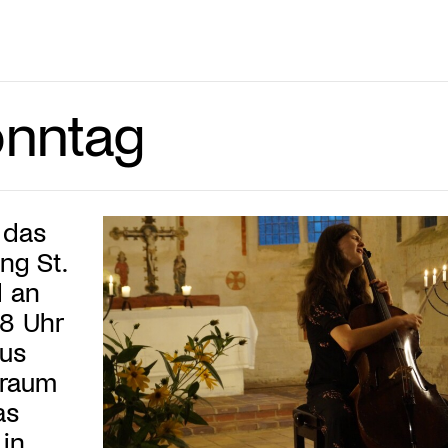
onntag
 das
ng St.
d an
8 Uhr
us
nraum
as
 in