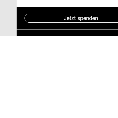
Jetzt spenden
Pressebereich
Impressum
Datenschutz und
Barrierefreiheit
Stiftung St. Matthäus
Geschäftsstelle
Auguststraße 80
10117 Berlin