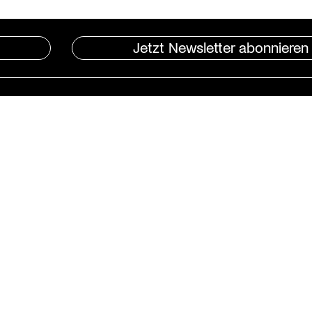
Jetzt Newsletter abonnieren
Instagram
St. Matthäus-Kirche
Kulturforum Berlin
Matthäikirchplatz
10785 Berlin