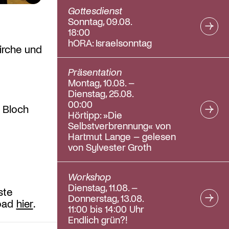
Gottesdienst
Sonntag, 09.08.
18:00
hORA: Israelsonntag
Kirche und
Präsentation
Montag, 10.08. –
Dienstag, 25.08.
00:00
 Bloch
Hörtipp: »Die
Selbstverbrennung« von
Hartmut Lange – gelesen
von Sylvester Groth
Workshop
Dienstag, 11.08. –
ste
Donnerstag, 13.08.
load
hier
.
11:00 bis 14:00 Uhr
Endlich grün?!