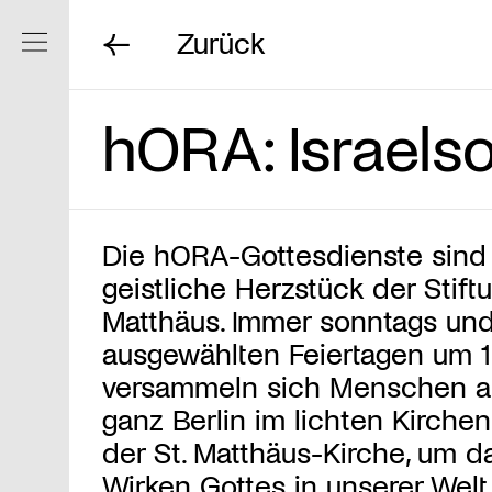
Zurück
Navigation ein/ausblenden
hORA: Israels
Die hORA-Gottesdienste sind
geistliche Herzstück der Stiftu
Matthäus. Immer sonntags un
ausgewählten Feiertagen um 1
versammeln sich Menschen a
ganz Berlin im lichten Kirche
der St. Matthäus-Kirche, um d
Wirken Gottes in unserer Welt