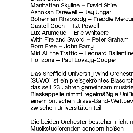
Manhattan Skyline – David Shire
Ashokan Farewell – Jay Ungar
Bohemian Rhapsody – Freddie Mercu
Castell Coch – T.J. Powell
Lux Arumque – Eric Whitacre
With Fire and Sword – Peter Graham
Born Free – John Barry
Mid All the Traffic – Leonard Ballantin
Horizons – Paul Lovayy-Cooper
Das Sheffield University Wind Orchest
(SUWO) ist ein preisgekröntes Blasorch
das seit 23 Jahren gemeinsam musizier
Blaskappelle nimmt regelmäßig a UniB
einem britischen Brass-Band-Wettbe
zwischen Universitäten teil.
Die beiden Orchester bestehen nicht n
Musikstudierenden sondern heißen