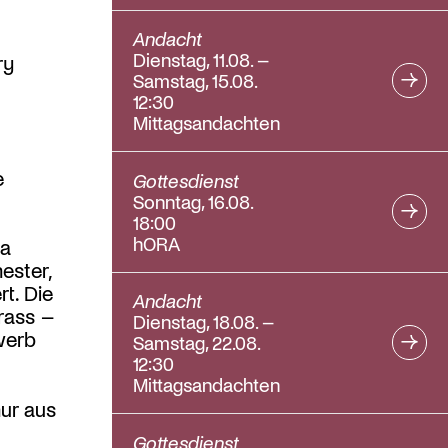
Andacht
Dienstag, 11.08. –
ry
Samstag, 15.08.
12:30
Mittagsandachten
e
Gottesdienst
Sonntag, 16.08.
18:00
hORA
ra
ester,
t. Die
Andacht
rass –
Dienstag, 18.08. –
werb
Samstag, 22.08.
12:30
Mittagsandachten
ur aus
Gottesdienst