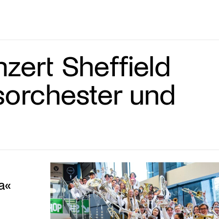
zert Sheffield
asorchester und
a«