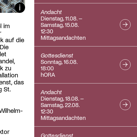
Bildunterschrift ein/aus
Andacht
Dienstag, 11.08. –
Samstag, 15.08.
l im
12:30
r
Mittagsandachten
k auf die
Die
det
Gottesdienst
ndel,
Sonntag, 16.08.
k zu
18:00
hORA
llation
enst, das
 St.
Andacht
Dienstag, 18.08. –
Samstag, 22.08.
-Wilhelm-
12:30
Mittagsandachten
ktor
Gottesdienst