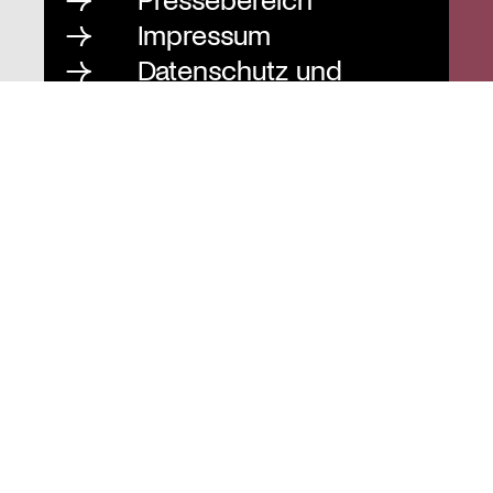
Impressum
Datenschutz und
Barrierefreiheit
Instagram
Stiftung St. Matthäus
Geschäftsstelle
Auguststraße 80
10117 Berlin
T
030 / 283 952 83
F
030 / 283 951 87
info@stiftung-stmatthaeus.de