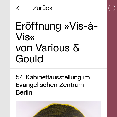
Zurück
Navigation ein/ausblenden
Eröffnung »Vis-à-
Vis«
von Various &
Gould
54. Kabinettausstellung im
Evangelischen Zentrum
Berlin