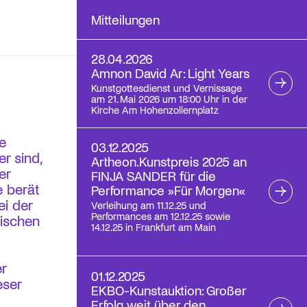
Mitteilungen
28.04.2026
Amnon David Ar: Light Years
Kunstgottesdienst und Vernissage
am 21. Mai 2026 um 18:00 Uhr in der
Kirche Am Hohenzollernplatz
e
03.12.2025
r sind,
Artheon.Kunstpreis 2025 an
er
FINJA SANDER für die
 berät
Performance »Für Morgen«
ei der
Verleihung am 11.12.25 und
Performances am 12.12.25 sowie
rischen
14.12.25 in Frankfurt am Main
r
01.12.2025
eser
EKBO-Kunstauktion: Großer
Erfolg weit über den