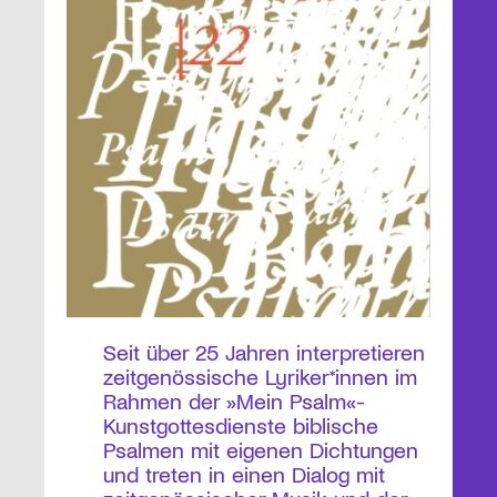
Seit über 25 Jahren interpretieren
zeitgenössische Lyriker*innen im
Rahmen der »Mein Psalm«-
Kunstgottesdienste biblische
Psalmen mit eigenen Dichtungen
und treten in einen Dialog mit