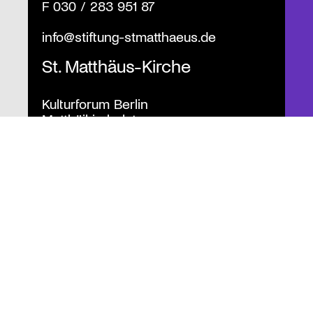
F
030 / 283 951 87
info@stiftung-stmatthaeus.de
St. Matthäus-Kirche
Kulturforum Berlin
Matthäikirchplatz
10785 Berlin
T
030 / 262 120 2
F
030 / 265 159 7
Kulturstiftung der
Evangelischen Kirche Berlin-