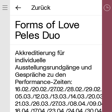
Zurück
Navigation ein/ausblenden
Forms of Love
Peles Duo
Akkreditierung für
individuelle
Ausstellungsrundgänge und
Gespräche zu den
Performance-Zeiten:
16.02./20.02./27.02./28.02./29.02./
05.03./12.03./13.03./14.03./20.03./
21.03./26.03./27.03./08.04./09.04./
16.04./17.04./23.04./24.04./30.04./