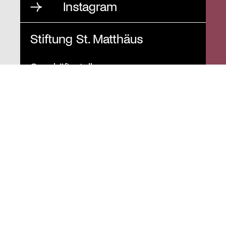
Instagram
Stiftung St. Matthäus
Geschäftsstelle
Auguststraße 80
10117 Berlin
T
030 / 283 952 83
F
030 / 283 951 87
info@stiftung-stmatthaeus.de
St. Matthäus-Kirche
Kulturforum Berlin
Matthäikirchplatz
10785 Berlin