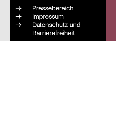
Pressebereich
Impressum
Datenschutz und
Barrierefreiheit
Instagram
Stiftung St. Matthäus
Geschäftsstelle
Auguststraße 80
10117 Berlin
T
030 / 283 952 83
F
030 / 283 951 87
info@stiftung-stmatthaeus.de