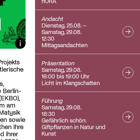
hORA
Andacht
Dienstag, 25.08. –
Samstag, 29.08.
12:30
Bildunterschrift ein/aus
Mittagsandachten
rojekts
Präsentation
lerische
Samstag, 29.08.
16:00 bis 19:00 Uhr
Licht im Klangschatten
s,
 Berlin-
(EKBO),
Führung
Kim am
Samstag, 29.08.
 Matysik
18:30
sen sowie
Gefährlich schön:
then ihre
Giftpflanzen in Natur und
Kunst
d ihrer