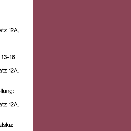
atz 12A,
 13-16
atz 12A,
lung:
atz 12A,
lska: