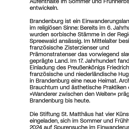
Aufenthalte im Sommer und Frühherbs
entwickeln.
Brandenburg ist ein Einwanderungsla
im religiösen Sinne: Bereits im 6. Jahr
wurden sorbische Stämme in der Reg
Spreewald ansässig. Im Mittelalter bes
französische Zisterzienser und
Prämonstratenser das vorwiegend sla
geprägte Land. Im 17. Jahrhundert fan
Einladung des Preußenkönigs Friedrich
französische und niederländische Hu
in Brandenburg eine neue Heimat. Archi
Brauchtum und ästhetische Praktiken 
»Wanderer zwischen den Welten« prä
Brandenburg bis heute.
Die Stiftung St. Matthäus hat vier Küns
eingeladen, sich im Sommer und Früh
2024 auf Spurensuche im Einwanderu