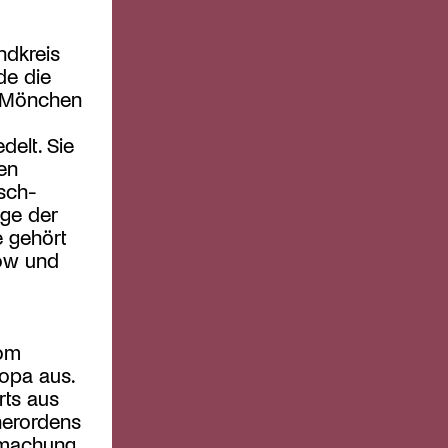
ndkreis
de die
t Mönchen
delt. Sie
en
isch-
uge der
e gehört
tow und
vom
opa aus.
rts aus
nerordens
rmachung