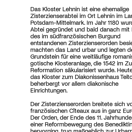
Das Kloster Lehnin ist eine ehemalige
Zisterzienserabtei im Ort Lehnin im La
Potsdam-Mittelmark. Im Jahr 1180 wur
Abtei gegründet und bald danach mi
des im südfranzösischen Burgund
entstandenen Zisterzienserorden besie
machten das Land urbar und legten d
Grundstein für eine weitläufige roman
gotische Klosteranlage, die 1542 im Z
Reformation säkularisiert wurde. Heut
das Kloster zum Diakonissenhaus Tel
beherbergt vor allem diakonische
Einrichtungen.
Der Zisterzienserorden breitete sich 
französischen Cîteaux aus in ganz Eur
Der Orden, der Ende des 11. Jahrhunde
einer Reformbewegung des Benedikti
hervorging, trug maßgeblich zur Urba