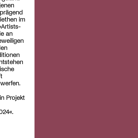
jenen
 prägend
iethen im
Artists-
ie an
eweiligen
den
ditionen
ntstehen
sische
t
 werfen.
n Projekt
024«.