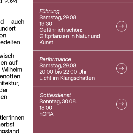
t 2024
Führung
Samstag, 29.08.
nd – auch
19:30
hundert
Gefährlich schön:
ion
Giftpflanzen in Natur und
iedelten
Kunst
wisch
Performance
den auf
Samstag, 29.08.
 Wilhelm
20:00 bis 22:00 Uhr
genotten
Licht im Klangschatten
tektur,
der
Gottesdienst
gen
Sonntag, 30.08.
18:00
hORA
tler*innen
herbst
ngsland