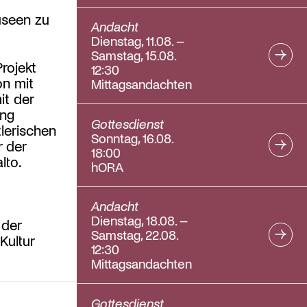
useen zu
Andacht
Dienstag, 11.08. –
Samstag, 15.08.
rojekt
12:30
on mit
Mittagsandachten
it der
ung
Gottesdienst
tlerischen
Sonntag, 16.08.
r der
18:00
lto.
hORA
Andacht
Dienstag, 18.08. –
 der
Samstag, 22.08.
Kultur
12:30
Mittagsandachten
Gottesdienst