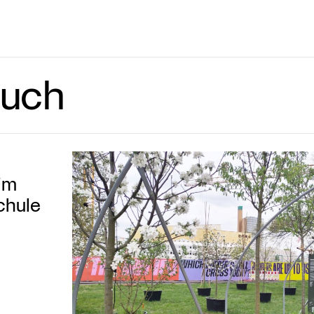
such
im
chule