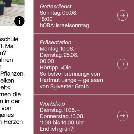
Gottesdienst
Sonntag, 09.08.
18:00
Bildunterschrift ein/aus
hORA: Israelsonntag
mschule
Präsentation
1. Mai
Montag, 10.08. –
un?
Dienstag, 25.08.
ahren
00:00
m
Hörtipp: »Die
Pflanzen.
Selbstverbrennung« von
Hartmut Lange – gelesen
elken
von Sylvester Groth
eit«
rnen die
n in der
Workshop
 von
Dienstag, 11.08. –
igenes
Donnerstag, 13.08.
m Herzen
11:00 bis 14:00 Uhr
Endlich grün?!