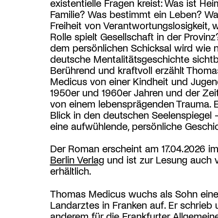
existentielle Fragen kreist: Was ist He
Familie? Was bestimmt ein Leben? Wa
Freiheit von Verantwortungslosigkeit, 
Rolle spielt Gesellschaft in der Provinz
dem persönlichen Schicksal wird wie 
deutsche Mentalitätsgeschichte sichtb
Berührend und kraftvoll erzählt Thoma
Medicus von einer Kindheit und Jugen
1950er und 1960er Jahren und der Zei
von einem lebensprägenden Trauma. Ei
Blick in den deutschen Seelenspiegel 
eine aufwühlende, persönliche Geschi
Der Roman erscheint am 17.04.2026 i
Berlin Verlag
und ist zur Lesung auch v
erhältlich.
Thomas Medicus wuchs als Sohn ein
Landarztes in Franken auf. Er schrieb 
anderem für die Frankfurter Allgemein