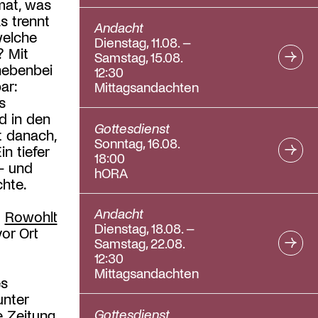
imat, was
s trennt
Andacht
welche
Dienstag, 11.08. –
? Mit
Samstag, 15.08.
nebenbei
12:30
ar:
Mittagsandachten
s
d in den
Gottesdienst
t danach,
Sonntag, 16.08.
n tiefer
18:00
– und
hORA
chte.
Andacht
m
Rowohlt
Dienstag, 18.08. –
or Ort
Samstag, 22.08.
12:30
Mittagsandachten
es
unter
Gottesdienst
e Zeitung,