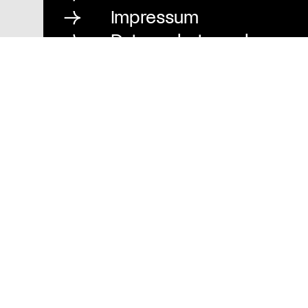
Impressum
Datenschutz und
Barrierefreiheit
Stiftung St. Matthäus
Geschäftsstelle
Auguststraße 80
10117 Berlin
T
030 / 283 952 83
F
030 / 283 951 87
info@stiftung-stmatthaeus.de