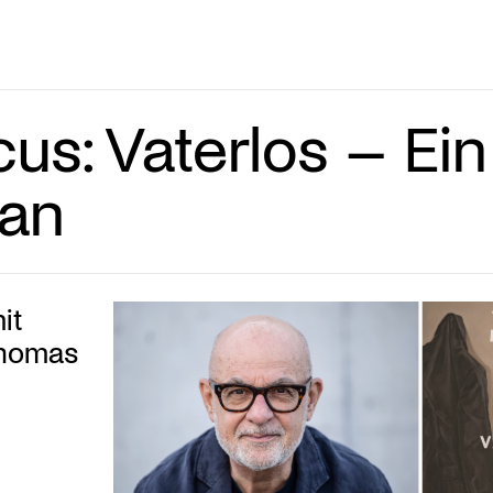
s: Vaterlos – Ein
an
it
Thomas