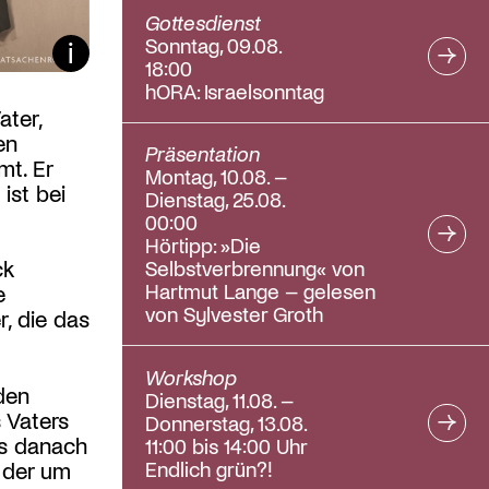
Gottesdienst
Sonntag, 09.08.
Bildunterschrift ein/aus
18:00
hORA: Israelsonntag
ater,
en
Präsentation
mt. Er
Montag, 10.08. –
 ist bei
Dienstag, 25.08.
00:00
Hörtipp: »Die
ck
Selbstverbrennung« von
Hartmut Lange – gelesen
e
von Sylvester Groth
r, die das
Workshop
 den
Dienstag, 11.08. –
 Vaters
Donnerstag, 13.08.
es danach
11:00 bis 14:00 Uhr
Endlich grün?!
, der um