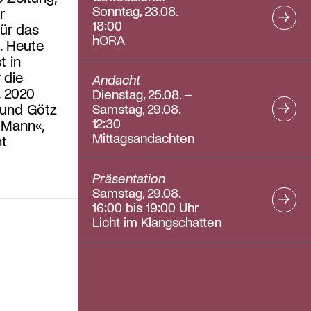
Sonntag, 23.08.
r
18:00
ür das
hORA
g. Heute
t in
 die
Andacht
, 2020
Dienstag, 25.08. –
 und Götz
Samstag, 29.08.
12:30
 Mann«,
Mittagsandachten
ht
Präsentation
Samstag, 29.08.
16:00 bis 19:00 Uhr
Licht im Klangschatten