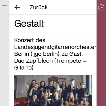
Zurück
Navigation ein/ausblenden
Gestalt
Konzert des
Landesjugendgitarrenorchesters
Berlin (ljgo berlin), zu Gast:
Duo Zupfblech (Trompete –
Gitarre)