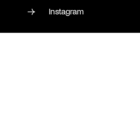
Instagram
St. Matthäus-Kirche
Kulturforum Berlin
Matthäikirchplatz
10785 Berlin
T
030 / 262 120 2
F
030 / 265 159 7