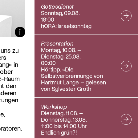
Gottesdienst
Sonntag, 09.08.
18:00
hORA: Israelsonntag
Bildunterschrift ein/aus
Präsentation
Montag, 10.08. –
 uns zu
Dienstag, 25.08.
ers
00:00
ang« in
Hörtipp: »Die
tober
Selbstverbrennung« von
nz-Raum
Hartmut Lange – gelesen
ht den
von Sylvester Groth
nderen
ltungen
Workshop
Dienstag, 11.08. –
e,
Donnerstag, 13.08.
11:00 bis 14:00 Uhr
ratoren.
Endlich grün?!