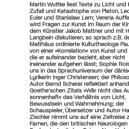
Martin Wuttke liest Texte zu Licht und 
Zufall und Katastrophe von Platon, Le
Euler und Stanislaw Lem; Verena Auff
wird Fragen zur Kunst im Raum der Ki
dem Künstler Jakob Mattner und mit 
Langbein diskutieren, so sprach z.B. der
Matthäus ordinierte Kulturtheologe Paul 
von einer »Korrelation« von Kunst und 
die er aufeinander bezieht, aber nicht
ineinander aufgehen lässt; Sophie Rois
uns in das Sprachuniversum der däni
Lyrikerin Inger Christensen; der Philo
Autor Bernd Scherer reflektiert anhan
Goethe’schen Zitats »Wär nicht das A
sonnenhaft« das Verhältnis von Licht,
Bewusstsein und Wahrnehmung; der
Schauspieler, Übersetzer und Autor H
Zischler nimmt uns auf eine Zeitreise 
Farnen, die den britischen Neurologen 