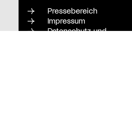
Pressebereich
Impressum
Datenschutz und
Barrierefreiheit
Stiftung St. Matthäus
Geschäftsstelle
Auguststraße 80
10117 Berlin
T
030 / 283 952 83
F
030 / 283 951 87
info@stiftung-stmatthaeus.de