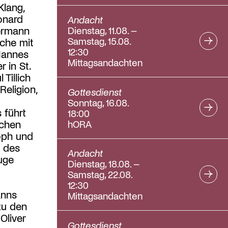
Klang,
onard
Andacht
ermann
Dienstag, 11.08. –
Samstag, 15.08.
rche mit
12:30
Hannes
Mittagsandachten
 in St.
Tillich
Religion,
Gottesdienst
Sonntag, 16.08.
 führt
18:00
hORA
schen
soph und
d des
Andacht
uge
Dienstag, 18.08. –
Samstag, 22.08.
12:30
anns
Mittagsandachten
zu den
Oliver
Gottesdienst