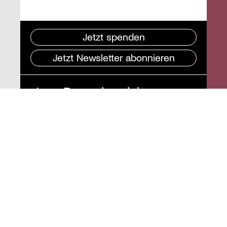
Jetzt spenden
Jetzt Newsletter abonnieren
Pressebereich
Impressum
Datenschutz und
Barrierefreiheit
Instagram
Stiftung St. Matthäus
Geschäftsstelle