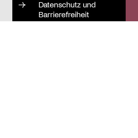
Datenschutz und
Barrierefreiheit
Instagram
Stiftung St. Matthäus
Geschäftsstelle
Auguststraße 80
10117 Berlin
T
030 / 283 952 83
F
030 / 283 951 87
info@stiftung-stmatthaeus.de
St. Matthäus-Kirche