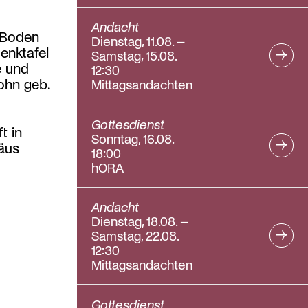
Andacht
n Boden
Dienstag, 11.08. –
enktafel
Samstag, 15.08.
e und
12:30
ohn geb.
Mittagsandachten
Gottesdienst
t in
Sonntag, 16.08.
häus
18:00
hORA
Andacht
Dienstag, 18.08. –
Samstag, 22.08.
12:30
Mittagsandachten
Gottesdienst