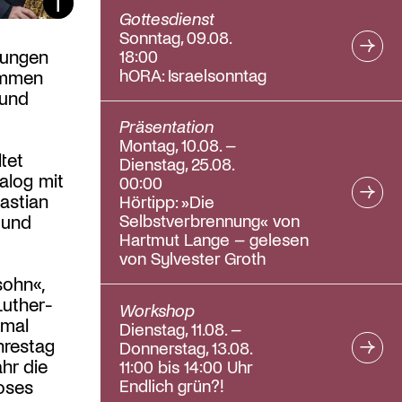
Bildunterschrift ein/aus
Gottesdienst
Sonntag, 09.08.
zungen
18:00
hORA: Israelsonntag
immen
 und
Präsentation
Montag, 10.08. –
tet
Dienstag, 25.08.
alog mit
00:00
astian
Hörtipp: »Die
Selbstverbrennung« von
 und
Hartmut Lange – gelesen
von Sylvester Groth
ohn«,
uther-
Workshop
mal
Dienstag, 11.08. –
hrestag
Donnerstag, 13.08.
hr die
11:00 bis 14:00 Uhr
Endlich grün?!
oses