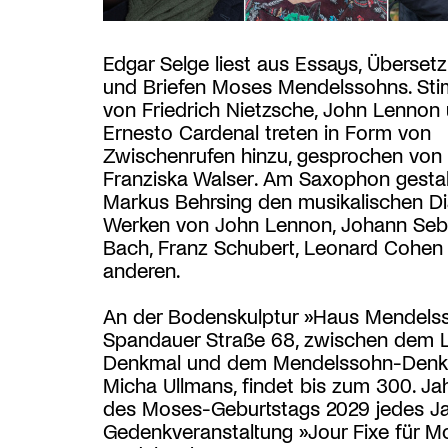
Edgar Selge liest aus Essays, Überset
und Briefen Moses Mendelssohns. St
von Friedrich Nietzsche, John Lennon
Ernesto Cardenal treten in Form von
Zwischenrufen hinzu, gesprochen von
Franziska Walser. Am Saxophon gestal
Markus Behrsing den musikalischen Di
Werken von John Lennon, Johann Seb
Bach, Franz Schubert, Leonard Cohen
anderen.
An der Bodenskulptur »Haus Mendelss
Spandauer Straße 68, zwischen dem L
Denkmal und dem Mendelssohn-Denk
Micha Ullmans, findet bis zum 300. Ja
des Moses-Geburtstags 2029 jedes Ja
Gedenkveranstaltung »Jour Fixe für M