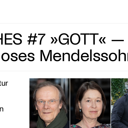
ES #7 »GOTT« —
 Moses Mendelssoh
tur
in