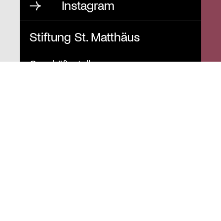
Instagram
Stiftung St. Matthäus
Geschäftsstelle
Auguststraße 80
10117 Berlin
T
030 / 283 952 83
F
030 / 283 951 87
info@stiftung-stmatthaeus.de
St. Matthäus-Kirche
Kulturforum Berlin
Matthäikirchplatz
10785 Berlin