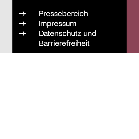
Pressebereich
Impressum
Datenschutz und
Barrierefreiheit
Instagram
Stiftung St. Matthäus
Geschäftsstelle
Auguststraße 80
10117 Berlin
T
030 / 283 952 83
F
030 / 283 951 87