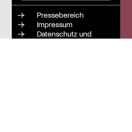
Pressebereich
Impressum
Datenschutz und
Barrierefreiheit
Instagram
Stiftung St. Matthäus
Geschäftsstelle
Auguststraße 80
10117 Berlin
T
030 / 283 952 83
F
030 / 283 951 87