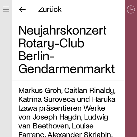
Zurück
Navigation ein/ausblenden
Neujahrskonzert
Rotary-Club
Berlin-
Gendarmenmarkt
Markus Groh, Caitlan Rinaldy,
Katrīna Suroveca und Haruka
Izawa präsentieren Werke
von Joseph Haydn, Ludwig
van Beethoven, Louise
Farrenc, Alexander Skrjabin,