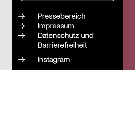
Pressebereich
Impressum
Datenschutz und
Barrierefreiheit
Instagram
Stiftung St. Matthäus
Geschäftsstelle
Auguststraße 80
10117 Berlin
T
030 / 283 952 83
F
030 / 283 951 87