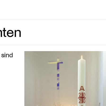
hten
 sind