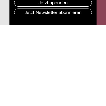
Jetzt spenden
Jetzt Newsletter abonnieren
Pressebereich
Impressum
Datenschutz und
Barrierefreiheit
Instagram
Stiftung St. Matthäus
Geschäftsstelle
Auguststraße 80
10117 Berlin