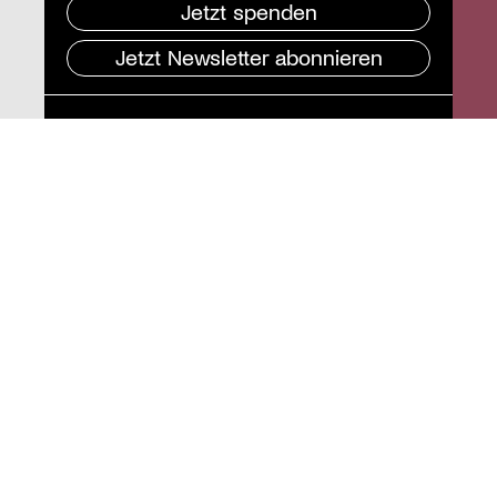
Jetzt spenden
Jetzt Newsletter abonnieren
Pressebereich
Impressum
Datenschutz und
Barrierefreiheit
Instagram
Stiftung St. Matthäus
Geschäftsstelle
Auguststraße 80
10117 Berlin