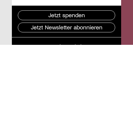
Jetzt spenden
Jetzt Newsletter abonnieren
Pressebereich
Impressum
Datenschutz und
Barrierefreiheit
Instagram
Stiftung St. Matthäus
Geschäftsstelle
Auguststraße 80