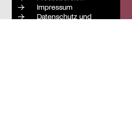
Impressum
Datenschutz und
Barrierefreiheit
Instagram
Stiftung St. Matthäus
Geschäftsstelle
Auguststraße 80
10117 Berlin
T
030 / 283 952 83
F
030 / 283 951 87
info@stiftung-stmatthaeus.de