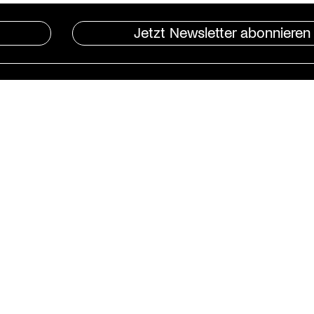
Jetzt Newsletter abonnieren
Instagram
St. Matthäus-Kirche
Kulturforum Berlin
Matthäikirchplatz
10785 Berlin