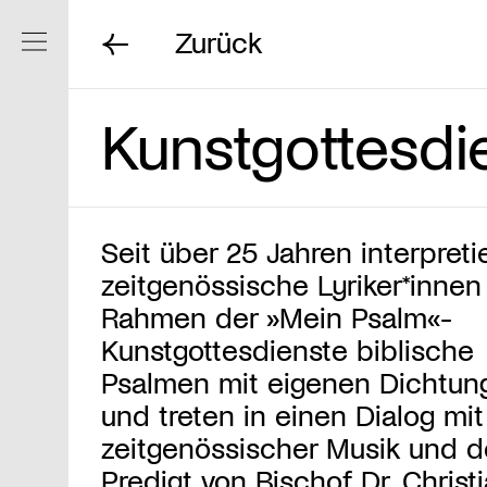
Zurück
Navigation ein/ausblenden
Kunstgottesdi
Seit über 25 Jahren interpreti
zeitgenössische Lyriker*innen
Rahmen der »Mein Psalm«-
Kunstgottesdienste biblische
Psalmen mit eigenen Dichtun
und treten in einen Dialog mit
zeitgenössischer Musik und d
Predigt von Bischof Dr. Christ