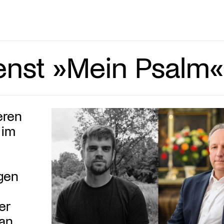
enst »Mein Psalm«
eren
 im
gen
er
ian