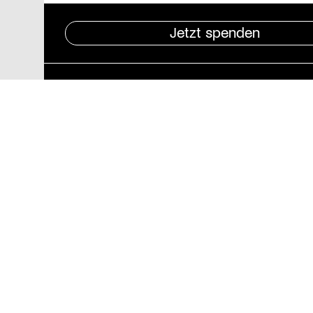
Jetzt spenden
Pressebereich
Impressum
Datenschutz und
Barrierefreiheit
Stiftung St. Matthäus
Geschäftsstelle
Auguststraße 80
10117 Berlin