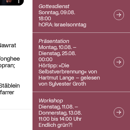
Bildunterschrift ein/aus
Gottesdienst
Sonntag, 09.08.
18:00
hORA: Israelsonntag
Präsentation
Nawrat
Montag, 10.08. –
Dienstag, 25.08.
 Yonghee
00:00
opran;
Hörtipp: »Die
Selbstverbrennung« von
Hartmut Lange – gelesen
von Sylvester Groth
Stäblein
farrer
Workshop
Dienstag, 11.08. –
Donnerstag, 13.08.
11:00 bis 14:00 Uhr
Endlich grün?!