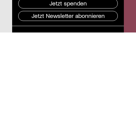
Jetzt spenden
Jetzt Newsletter abonnieren
Pressebereich
Impressum
Datenschutz und
Barrierefreiheit
Instagram
Stiftung St. Matthäus
Geschäftsstelle
Auguststraße 80
10117 Berlin