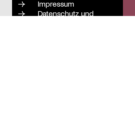
Impressum
Datenschutz und
Barrierefreiheit
Instagram
Stiftung St. Matthäus
Geschäftsstelle
Auguststraße 80
10117 Berlin
T
030 / 283 952 83
F
030 / 283 951 87
info@stiftung-stmatthaeus.de
St. Matthäus-Kirche