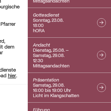
Mittagsandachten
h
burgische
Gottesdienst
Sonntag, 23.08.
 Pfarrer
18:00
hORA
rd,
Andacht
Mit dem
Dienstag, 25.08. –
ar
Samstag, 29.08.
12:30
Mittagsandachten
dienste
load
hier
.
Präsentation
Samstag, 29.08.
16:00 bis 19:00 Uhr
Licht im Klangschatten
Führung