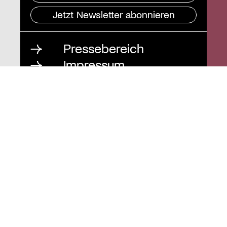
Jetzt Newsletter abonnieren
Pressebereich
Impressum
Datenschutz und
Barrierefreiheit
Instagram
Stiftung St. Matthäus
Geschäftsstelle
Auguststraße 80
10117 Berlin
T
030 / 283 952 83