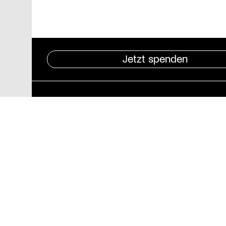
Jetzt spenden
Pressebereich
Impressum
Datenschutz und
Barrierefreiheit
Stiftung St. Matthäus
Geschäftsstelle