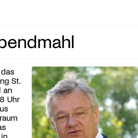
Abendmahl
 das
ng St.
d an
8 Uhr
us
nraum
as
 in