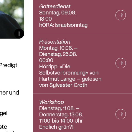
Gottesdienst
Sonntag, 09.08.
18:00
hORA: Israelsonntag
Bildunterschrift ein/aus
Präsentation
Montag, 10.08. –
Dienstag, 25.08.
00:00
Predigt
Hörtipp: »Die
Selbstverbrennung« von
Hartmut Lange – gelesen
von Sylvester Groth
ner und
Workshop
Dienstag, 11.08. –
gel
Donnerstag, 13.08.
11:00 bis 14:00 Uhr
ste
Endlich grün?!