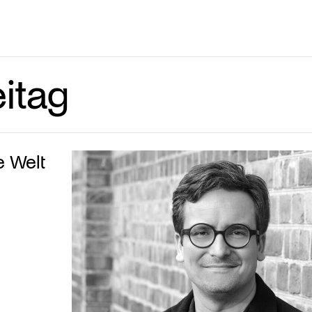
itag
e Welt