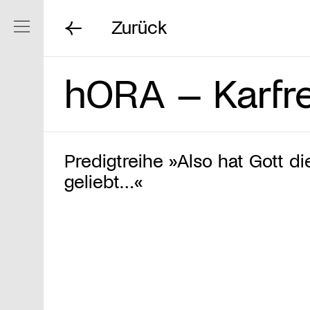
Zurück
Navigation ein/ausblenden
hORA – Karfre
Predigtreihe »Also hat Gott di
geliebt…«