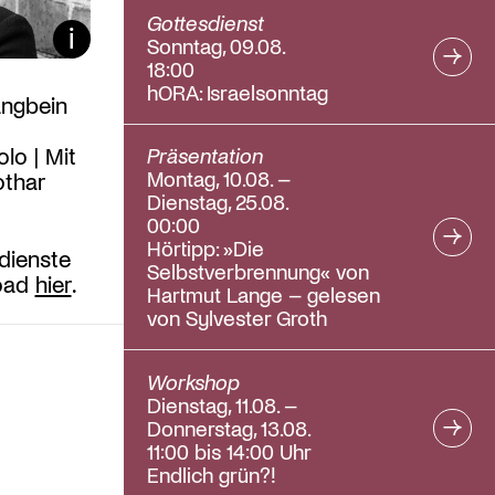
Gottesdienst
Bildunterschrift ein/aus
Sonntag, 09.08.
18:00
hORA: Israelsonntag
angbein
lo | Mit
Präsentation
Montag, 10.08. –
othar
Dienstag, 25.08.
00:00
Hörtipp: »Die
dienste
Selbstverbrennung« von
load
hier
.
Hartmut Lange – gelesen
von Sylvester Groth
Workshop
Dienstag, 11.08. –
Donnerstag, 13.08.
11:00 bis 14:00 Uhr
Endlich grün?!