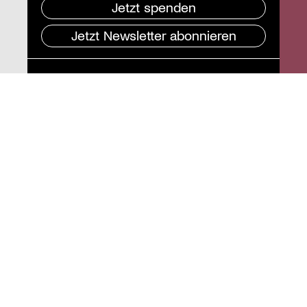
Jetzt spenden
Jetzt Newsletter abonnieren
Pressebereich
Impressum
Datenschutz und
Barrierefreiheit
Instagram
Stiftung St. Matthäus
Geschäftsstelle
Auguststraße 80
10117 Berlin