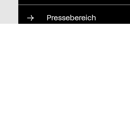
Pressebereich
Impressum
Datenschutz und
Barrierefreiheit
Stiftung St. Matthäus
Geschäftsstelle
Auguststraße 80
10117 Berlin
T
030 / 283 952 83
F
030 / 283 951 87