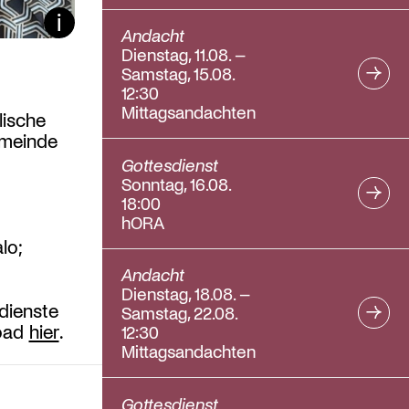
Bildunterschrift ein/aus
Andacht
Dienstag, 11.08. –
Samstag, 15.08.
12:30
Mittagsandachten
lische
emeinde
Gottesdienst
Sonntag, 16.08.
18:00
hORA
lo;
Andacht
Dienstag, 18.08. –
dienste
Samstag, 22.08.
load
hier
.
12:30
Mittagsandachten
Gottesdienst