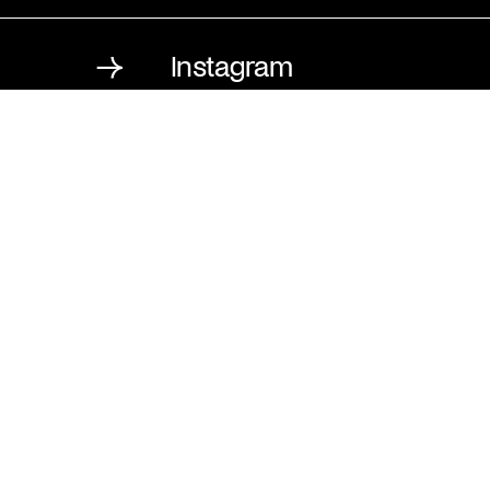
Instagram
St. Matthäus-Kirche
Kulturforum Berlin
Matthäikirchplatz
10785 Berlin
T
030 / 262 120 2
F
030 / 265 159 7