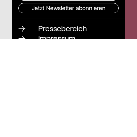
Jetzt Newsletter abonnieren
Pressebereich
Impressum
Datenschutz und
Barrierefreiheit
Instagram
Stiftung St. Matthäus
Geschäftsstelle
Auguststraße 80
10117 Berlin
T
030 / 283 952 83