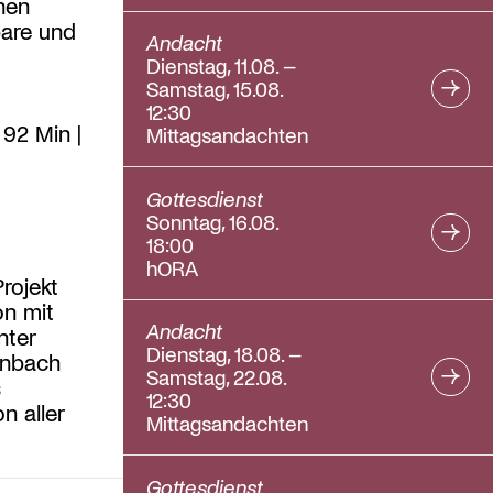
hen
bare und
Andacht
Dienstag, 11.08. –
Samstag, 15.08.
12:30
 92 Min |
Mittagsandachten
Gottesdienst
Sonntag, 16.08.
18:00
hORA
rojekt
on mit
Andacht
nter
Dienstag, 18.08. –
enbach
Samstag, 22.08.
s
12:30
n aller
Mittagsandachten
Gottesdienst