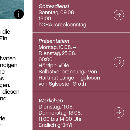
Gottesdienst
Sonntag, 09.08.
Bildunterschrift ein/aus
18:00
hORA: Israelsonntag
 die
Ein
Präsentation
Montag, 10.08. –
Dienstag, 25.08.
ivaten
00:00
ändigen
Hörtipp: »Die
me
Selbstverbrennung« von
Hartmut Lange – gelesen
as
von Sylvester Groth
gen.
t diesen
und
Workshop
Dienstag, 11.08. –
Donnerstag, 13.08.
ie
11:00 bis 14:00 Uhr
Endlich grün?!
r