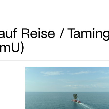
uf Reise / Tamin
OmU)