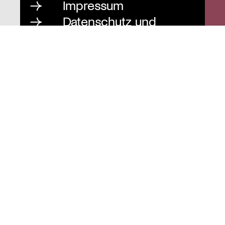
Impressum
Datenschutz und
Barrierefreiheit
Instagram
Stiftung St. Matthäus
Geschäftsstelle
Auguststraße 80
10117 Berlin
T
030 / 283 952 83
F
030 / 283 951 87
info@stiftung-stmatthaeus.de
St. Matthäus-Kirche