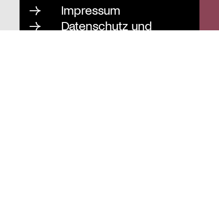
Impressum
Datenschutz und
Barrierefreiheit
Instagram
Stiftung St. Matthäus
Geschäftsstelle
Auguststraße 80
10117 Berlin
T
030 / 283 952 83
F
030 / 283 951 87
info@stiftung-stmatthaeus.de
St. Matthäus-Kirche