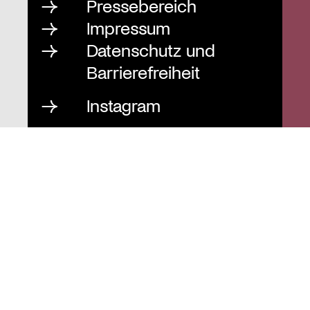
Pressebereich
Impressum
Datenschutz und
Barrierefreiheit
Instagram
Stiftung St. Matthäus
Geschäftsstelle
Auguststraße 80
10117 Berlin
T
030 / 283 952 83
F
030 / 283 951 87
info@stiftung-stmatthaeus.de