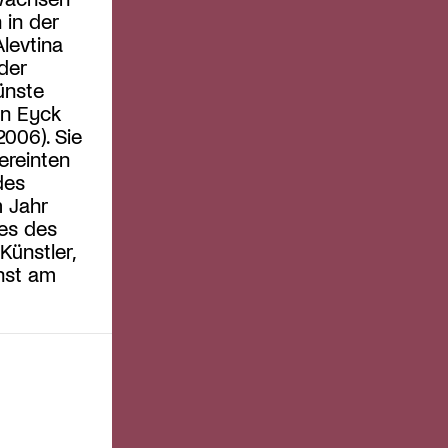
 in der
levtina
der
ünste
an Eyck
006). Sie
ereinten
des
 Jahr
es des
ünstler,
nst am