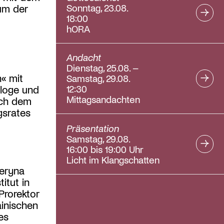
Sonntag, 23.08.
um der
18:00
hORA
Andacht
Dienstag, 25.08. –
« mit
Samstag, 29.08.
12:30
ologe und
Mittagsandachten
ach dem
gsrates
Präsentation
Samstag, 29.08.
16:00 bis 19:00 Uhr
Licht im Klangschatten
teryna
itut in
Prorektor
ainischen
es