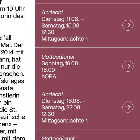
r
um 19 Uhr
Andacht
torin des
Dienstag, 11.08. –
Samstag, 15.08.
12:30
rfall
Mittagsandachten
 Mal. Der
 2014 mit
Gottesdienst
ann, hat
Sonntag, 16.08.
nur die
18:00
Menschen.
hORA
fskrieges
enata
Andacht
stlerin
Dienstag, 18.08. –
 ein
Samstag, 22.08.
ie St.
12:30
ezifische
Mittagsandachten
zen« –
r, mit
d mit dem
Gottesdienst