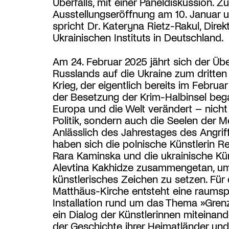
Überfalls, mit einer Paneldiskussion. Zu
Ausstellungseröffnung am 10. Januar 
spricht Dr. Kateryna Rietz-Rakul, Direk
Ukrainischen Instituts in Deutschland.
Am 24. Februar 2025 jährt sich der Übe
Russlands auf die Ukraine zum dritten
Krieg, der eigentlich bereits im Februar
der Besetzung der Krim-Halbinsel beg
Europa und die Welt verändert – nicht 
Politik, sondern auch die Seelen der 
Anlässlich des Jahrestages des Angrif
haben sich die polnische Künstlerin R
Rara Kaminska und die ukrainische Kün
Alevtina Kakhidze zusammengetan, um
künstlerisches Zeichen zu setzen. Für d
Matthäus-Kirche entsteht eine raumsp
Installation rund um das Thema »Gren
ein Dialog der Künstlerinnen miteinande
der Geschichte ihrer Heimatländer un