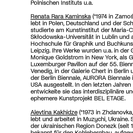
Polnischen Instituts u.a.
Renata Rara Kaminska
(*1974 in Zamoś
lebt in Polen, Deutschland und der Sch
studierte am Kunstinstitut der Maria-C
Skłodowska-Universität in Lublin und 
Hochschule für Graphik und Buchkunst
Leipzig. Ihre Werke wurden u.a. in der 
Monique Goldstrom in New York, als G
Luxemburger Pavillon auf der 55. Bienn
Venedig, in der Galerie Chert in Berlin
der Berlin Biennale, AURORA Biennale i
USA ausgestellt. In den letzten Jahren
entwickelte sie das interdisziplinäre u
ephemere Kunstprojekt BEL ETAGE.
Alevtina Kakhidze
(*1973 in Zhdanovka
lebt und arbeitet in Muzychi, Ukraine. Si
der ukrainischen Region Donezk (seit 1
bekannt für den Kohlebergbau, aufg