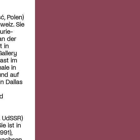
ć, Polen)
weiz. Sie
urie-
an der
 in
Gallery
ast im
ale in
 und auf
n Dallas
nd
, UdSSR)
e ist in
991),
ewachsen