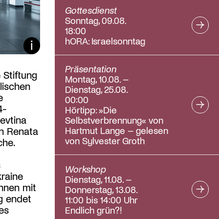
Gottesdienst
Sonntag, 09.08.
18:00
hORA: Israelsonntag
Bildunterschrift ein/aus
Präsentation
 Stiftung
Montag, 10.08. –
lischen
Dienstag, 25.08.
e
00:00
4-
Hörtipp: »Die
evtina
Selbstverbrennung« von
Hartmut Lange – gelesen
in Renata
von Sylvester Groth
che.
s
Workshop
kraine
Dienstag, 11.08. –
innen mit
Donnerstag, 13.08.
g endet
11:00 bis 14:00 Uhr
es
Endlich grün?!