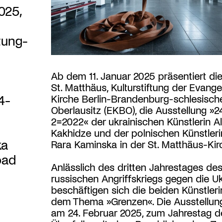
025,
tung-
Ab dem 11. Januar 2025 präsentiert die
St. Matthäus, Kulturstiftung der Evange
4-
Kirche Berlin-Brandenburg-schlesisch
Oberlausitz (EKBO), die Ausstellung »2
2=2022« der ukrainischen Künstlerin Al
Kakhidze und der polnischen Künstler
ka
Rara Kaminska in der St. Matthäus-Kir
oad
Anlässlich des dritten Jahrestages de
russischen Angriffskriegs gegen die U
beschäftigen sich die beiden Künstler
dem Thema »Grenzen«. Die Ausstellun
am 24. Februar 2025, zum Jahrestag d