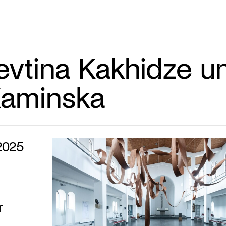
evtina Kakhidze u
Kaminska
2025
r