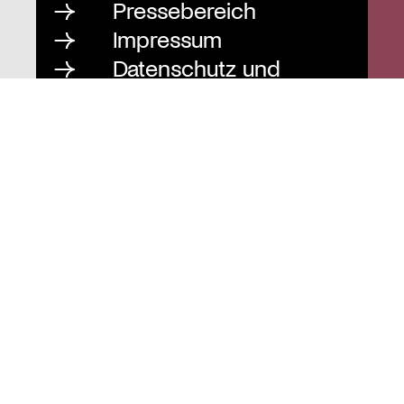
Pressebereich
Impressum
Datenschutz und
Barrierefreiheit
Instagram
Stiftung St. Matthäus
Geschäftsstelle
Auguststraße 80
10117 Berlin
T
030 / 283 952 83
F
030 / 283 951 87
info@stiftung-stmatthaeus.de