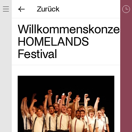
Zurück
Navigation ein/ausblenden
Willkommenskonzert
HOMELANDS
Festival