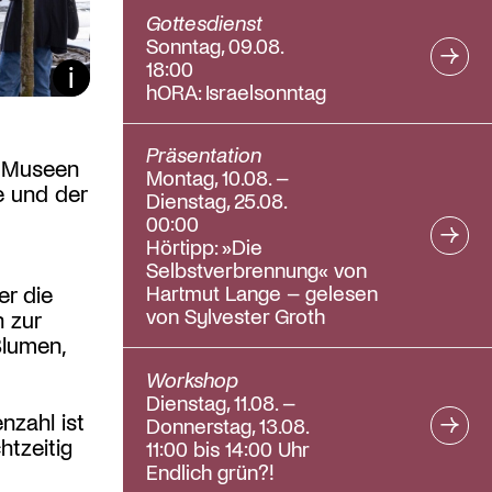
Gottesdienst
Sonntag, 09.08.
18:00
Bildunterschrift ein/aus
hORA: Israelsonntag
Präsentation
r Museen
Montag, 10.08. –
e und der
Dienstag, 25.08.
00:00
Hörtipp: »Die
Selbstverbrennung« von
Hartmut Lange – gelesen
er die
von Sylvester Groth
 zur
Blumen,
Workshop
Dienstag, 11.08. –
nzahl ist
Donnerstag, 13.08.
htzeitig
11:00 bis 14:00 Uhr
Endlich grün?!