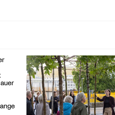
er
t
dauer
Lange
!